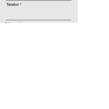
Telefon
Příjemní
Vyber si kurz
*
INDIVIDUÁLNÍ
SKUPINOVÝ
KONZULTACE
Poznámka:
Preferovaný den a čas
ODESLAT