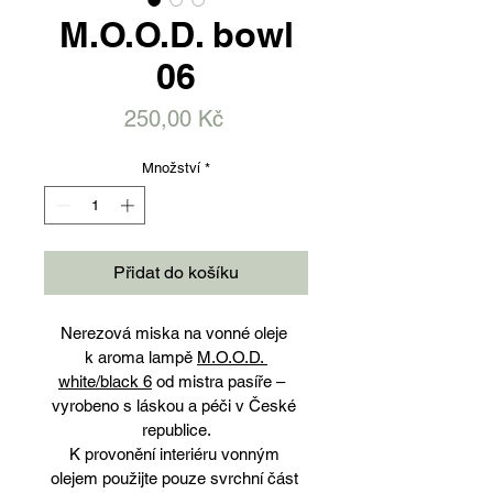
M.O.O.D. bowl
06
Cena
250,00 Kč
Množství
*
Přidat do košíku
Nerezová miska na vonné oleje 
k aroma lampě 
M.O.O.D. 
white/black 6
 od mistra pasíře –  
vyrobeno s láskou a péči v České 
republice.
K provonění interiéru vonným 
olejem použijte pouze svrchní část 