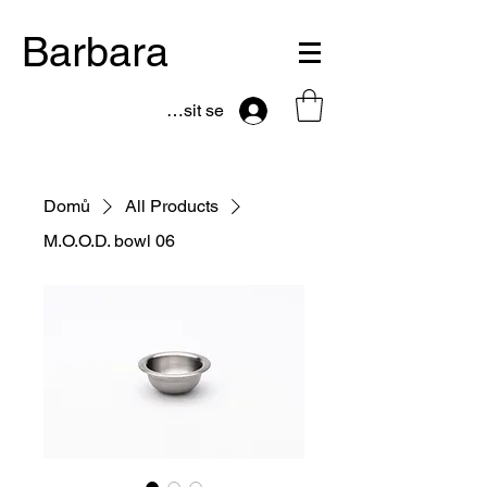
Barbara
Přihlásit se
Domů
All Products
M.O.O.D. bowl 06