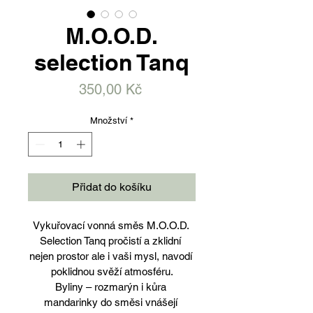
M.O.O.D.
selection Tanq
Cena
350,00 Kč
Množství
*
Přidat do košíku
Vykuřovací vonná směs M.O.O.D. 
Selection Tanq pročistí a zklidní 
nejen prostor ale i vaši mysl, navodí 
poklidnou svěží atmosféru.
Byliny – rozmarýn i kůra 
mandarinky do směsi vnášejí 