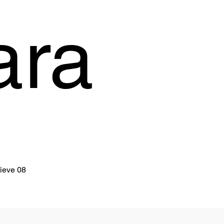
ara
sieve 08