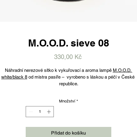
M.O.O.D. sieve 08
Cena
330,00 Kč
Náhradní nerezové sítko k vykuřovací a aroma lampě 
M.O.O.D. 
white/black 8
 od mistra pasíře –  vyrobeno s láskou a péči v České 
republice.
Množství
*
Přidat do košíku