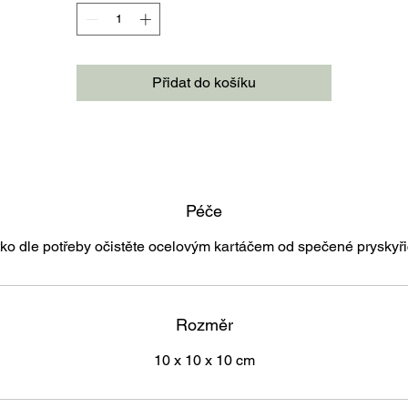
Přidat do košíku
Péče
tko dle potřeby očistěte ocelovým kartáčem od spečené pryskyři
Rozměr
10 x 10 x 10 cm