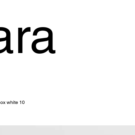
ara
box white 10